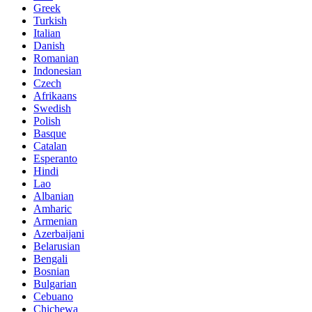
Greek
Turkish
Italian
Danish
Romanian
Indonesian
Czech
Afrikaans
Swedish
Polish
Basque
Catalan
Esperanto
Hindi
Lao
Albanian
Amharic
Armenian
Azerbaijani
Belarusian
Bengali
Bosnian
Bulgarian
Cebuano
Chichewa