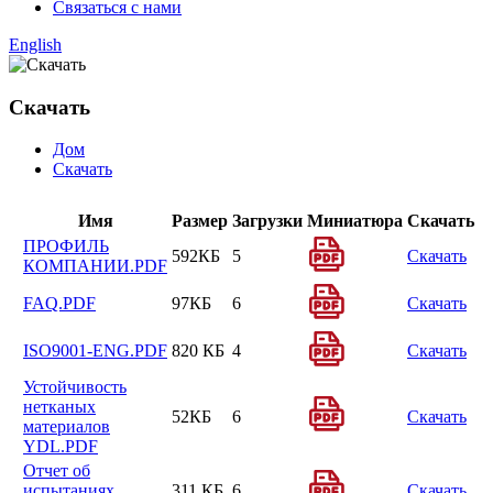
Связаться с нами
English
Скачать
Дом
Скачать
Имя
Размер
Загрузки
Миниатюра
Скачать
ПРОФИЛЬ
592КБ
5
Скачать
КОМПАНИИ.PDF
FAQ.PDF
97КБ
6
Скачать
ISO9001-ENG.PDF
820 КБ
4
Скачать
Устойчивость
нетканых
52КБ
6
Скачать
материалов
YDL.PDF
Отчет об
испытаниях
311 КБ
6
Скачать